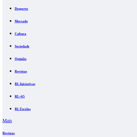
Desporto
Mercado
Cultura
Sociedade
Opinião
Revistas
RL Iniciativas
RL+65
RL Escolas
Mais
Revistas