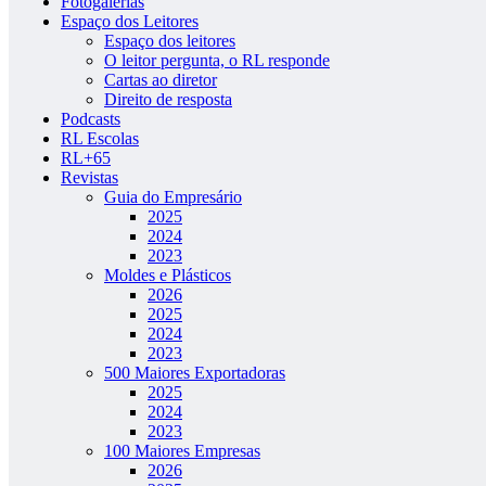
Fotogalerias
Espaço dos Leitores
Espaço dos leitores
O leitor pergunta, o RL responde
Cartas ao diretor
Direito de resposta
Podcasts
RL Escolas
RL+65
Revistas
Guia do Empresário
2025
2024
2023
Moldes e Plásticos
2026
2025
2024
2023
500 Maiores Exportadoras
2025
2024
2023
100 Maiores Empresas
2026