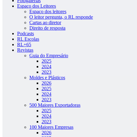
Fotogalerias
Espaço dos Leitores
Espaço dos leitores
O leitor pergunta, o RL responde
Cartas ao diretor
Direito de resposta
Podcasts
RL Escolas
RL+65
Revistas
Guia do Empresário
2025
2024
2023
Moldes e Plásticos
2026
2025
2024
2023
500 Maiores Exportadoras
2025
2024
2023
100 Maiores Empresas
2026