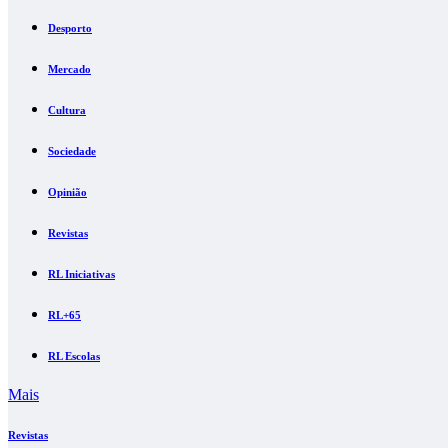
Desporto
Mercado
Cultura
Sociedade
Opinião
Revistas
RL Iniciativas
RL+65
RL Escolas
Mais
Revistas