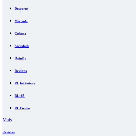
Desporto
Mercado
Cultura
Sociedade
Opinião
Revistas
RL Iniciativas
RL+65
RL Escolas
Mais
Revistas