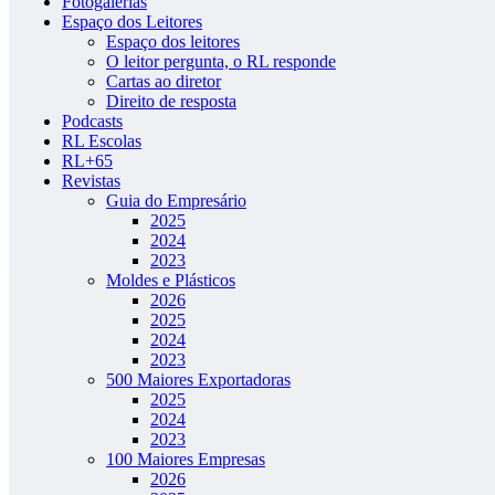
Fotogalerias
Espaço dos Leitores
Espaço dos leitores
O leitor pergunta, o RL responde
Cartas ao diretor
Direito de resposta
Podcasts
RL Escolas
RL+65
Revistas
Guia do Empresário
2025
2024
2023
Moldes e Plásticos
2026
2025
2024
2023
500 Maiores Exportadoras
2025
2024
2023
100 Maiores Empresas
2026