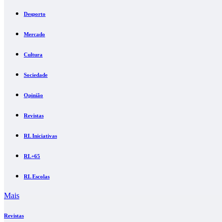
Desporto
Mercado
Cultura
Sociedade
Opinião
Revistas
RL Iniciativas
RL+65
RL Escolas
Mais
Revistas