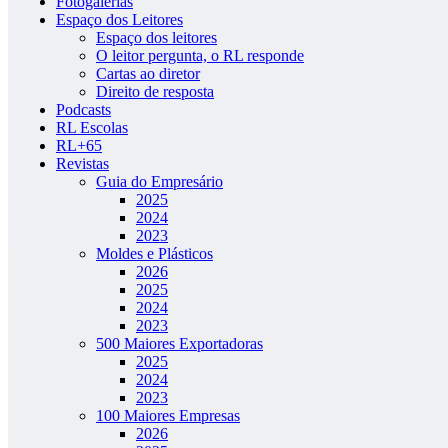
Fotogalerias
Espaço dos Leitores
Espaço dos leitores
O leitor pergunta, o RL responde
Cartas ao diretor
Direito de resposta
Podcasts
RL Escolas
RL+65
Revistas
Guia do Empresário
2025
2024
2023
Moldes e Plásticos
2026
2025
2024
2023
500 Maiores Exportadoras
2025
2024
2023
100 Maiores Empresas
2026