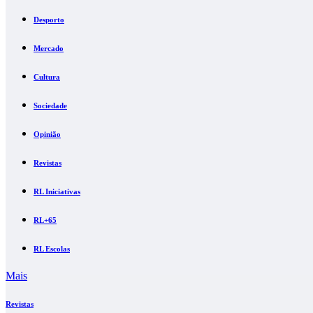
Desporto
Mercado
Cultura
Sociedade
Opinião
Revistas
RL Iniciativas
RL+65
RL Escolas
Mais
Revistas