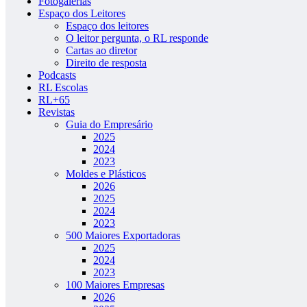
Fotogalerias
Espaço dos Leitores
Espaço dos leitores
O leitor pergunta, o RL responde
Cartas ao diretor
Direito de resposta
Podcasts
RL Escolas
RL+65
Revistas
Guia do Empresário
2025
2024
2023
Moldes e Plásticos
2026
2025
2024
2023
500 Maiores Exportadoras
2025
2024
2023
100 Maiores Empresas
2026