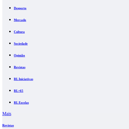
Desporto
Mercado
Cultura
Sociedade
Opinião
Revistas
RL Iniciativas
RL+65
RL Escolas
Mais
Revistas