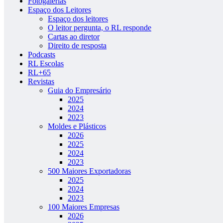
Fotogalerias
Espaço dos Leitores
Espaço dos leitores
O leitor pergunta, o RL responde
Cartas ao diretor
Direito de resposta
Podcasts
RL Escolas
RL+65
Revistas
Guia do Empresário
2025
2024
2023
Moldes e Plásticos
2026
2025
2024
2023
500 Maiores Exportadoras
2025
2024
2023
100 Maiores Empresas
2026