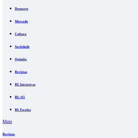
Desporto
Mercado
Cultura
Sociedade
Opinião
Revistas
RL Iniciativas
RL+65
RL Escolas
Mais
Revistas