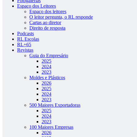
Fotogalerias
Espaço dos Leitores
Espaço dos leitores
O leitor pergunta, o RL responde
Cartas ao diretor
Direito de resposta
Podcasts
RL Escolas
RL+65
Revistas
Guia do Empresário
2025
2024
2023
Moldes e Plásticos
2026
2025
2024
2023
500 Maiores Exportadoras
2025
2024
2023
100 Maiores Empresas
2026