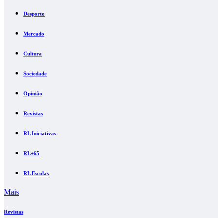
Desporto
Mercado
Cultura
Sociedade
Opinião
Revistas
RL Iniciativas
RL+65
RL Escolas
Mais
Revistas