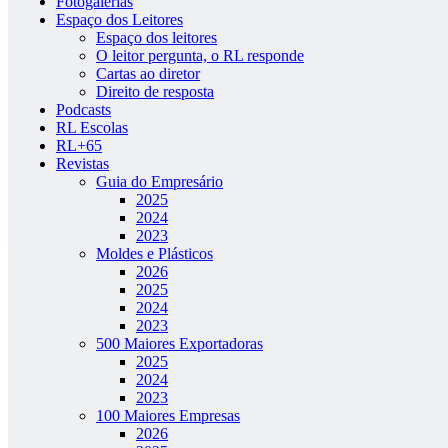
Fotogalerias
Espaço dos Leitores
Espaço dos leitores
O leitor pergunta, o RL responde
Cartas ao diretor
Direito de resposta
Podcasts
RL Escolas
RL+65
Revistas
Guia do Empresário
2025
2024
2023
Moldes e Plásticos
2026
2025
2024
2023
500 Maiores Exportadoras
2025
2024
2023
100 Maiores Empresas
2026