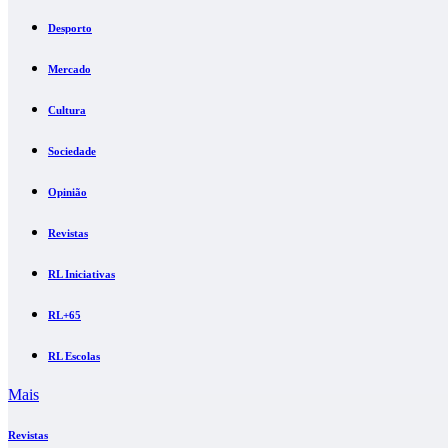
Desporto
Mercado
Cultura
Sociedade
Opinião
Revistas
RL Iniciativas
RL+65
RL Escolas
Mais
Revistas