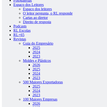
Fotogalerias
Espaço dos Leitores
Espaço dos leitores
O leitor pergunta, o RL responde
Cartas ao diretor
Direito de resposta
Podcasts
RL Escolas
RL+65
Revistas
Guia do Empresário
2025
2024
2023
Moldes e Plásticos
2026
2025
2024
2023
500 Maiores Exportadoras
2025
2024
2023
100 Maiores Empresas
2026