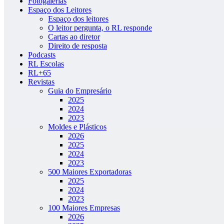
Fotogalerias
Espaço dos Leitores
Espaço dos leitores
O leitor pergunta, o RL responde
Cartas ao diretor
Direito de resposta
Podcasts
RL Escolas
RL+65
Revistas
Guia do Empresário
2025
2024
2023
Moldes e Plásticos
2026
2025
2024
2023
500 Maiores Exportadoras
2025
2024
2023
100 Maiores Empresas
2026