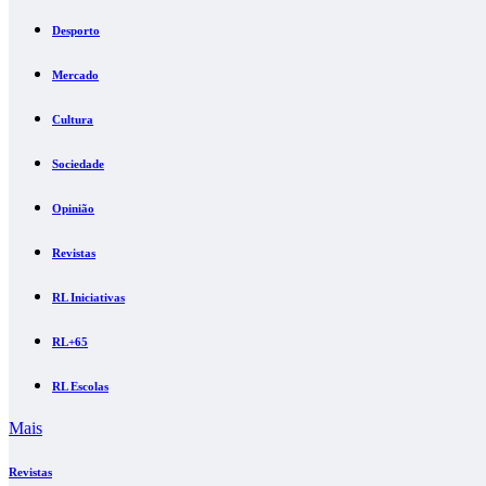
Desporto
Mercado
Cultura
Sociedade
Opinião
Revistas
RL Iniciativas
RL+65
RL Escolas
Mais
Revistas