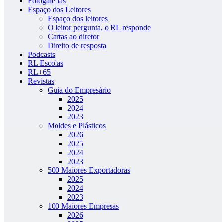
Fotogalerias
Espaço dos Leitores
Espaço dos leitores
O leitor pergunta, o RL responde
Cartas ao diretor
Direito de resposta
Podcasts
RL Escolas
RL+65
Revistas
Guia do Empresário
2025
2024
2023
Moldes e Plásticos
2026
2025
2024
2023
500 Maiores Exportadoras
2025
2024
2023
100 Maiores Empresas
2026