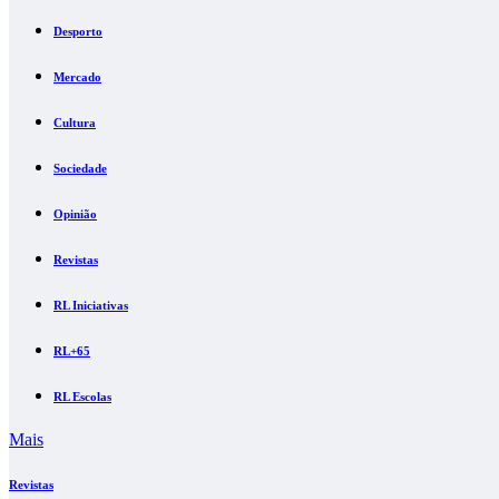
Desporto
Mercado
Cultura
Sociedade
Opinião
Revistas
RL Iniciativas
RL+65
RL Escolas
Mais
Revistas