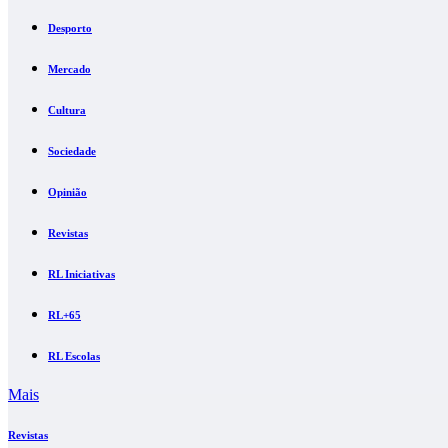
Desporto
Mercado
Cultura
Sociedade
Opinião
Revistas
RL Iniciativas
RL+65
RL Escolas
Mais
Revistas