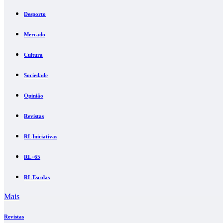
Desporto
Mercado
Cultura
Sociedade
Opinião
Revistas
RL Iniciativas
RL+65
RL Escolas
Mais
Revistas