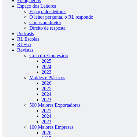
Fotogalerias
Espaço dos Leitores
Espaço dos leitores
O leitor pergunta, o RL responde
Cartas ao diretor
Direito de resposta
Podcasts
RL Escolas
RL+65
Revistas
Guia do Empresário
2025
2024
2023
Moldes e Plásticos
2026
2025
2024
2023
500 Maiores Exportadoras
2025
2024
2023
100 Maiores Empresas
2026