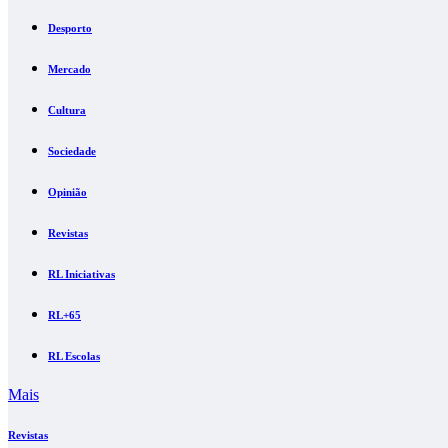
Desporto
Mercado
Cultura
Sociedade
Opinião
Revistas
RL Iniciativas
RL+65
RL Escolas
Mais
Revistas