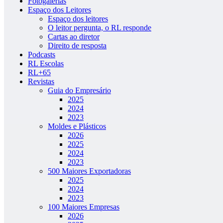
Fotogalerias
Espaço dos Leitores
Espaço dos leitores
O leitor pergunta, o RL responde
Cartas ao diretor
Direito de resposta
Podcasts
RL Escolas
RL+65
Revistas
Guia do Empresário
2025
2024
2023
Moldes e Plásticos
2026
2025
2024
2023
500 Maiores Exportadoras
2025
2024
2023
100 Maiores Empresas
2026