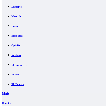
Desporto
Mercado
Cultura
Sociedade
Opinião
Revistas
RL Iniciativas
RL+65
RL Escolas
Mais
Revistas