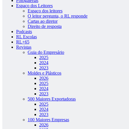
Fotogalerias
Espaço dos Leitores
Espaço dos leitores
O leitor pergunta, o RL responde
Cartas ao diretor
Direito de resposta
Podcasts
RL Escolas
RL+65
Revistas
Guia do Empresário
2025
2024
2023
Moldes e Plásticos
2026
2025
2024
2023
500 Maiores Exportadoras
2025
2024
2023
100 Maiores Empresas
2026