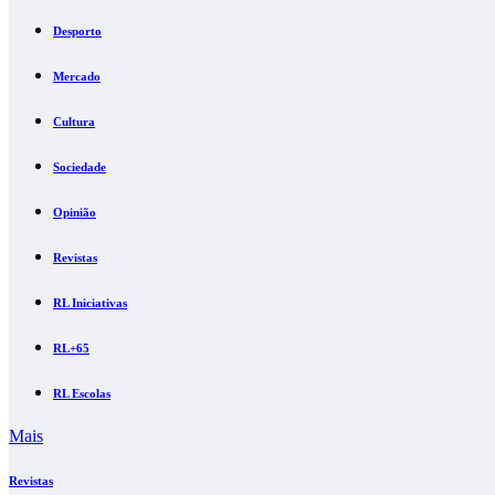
Desporto
Mercado
Cultura
Sociedade
Opinião
Revistas
RL Iniciativas
RL+65
RL Escolas
Mais
Revistas