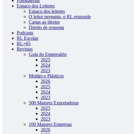
Fotogalerias
Espaço dos Leitores
Espaço dos leitores
O leitor pergunta, o RL responde
Cartas ao diretor
Direito de resposta
Podcasts
RL Escolas
RL+65
Revistas
Guia do Empresário
2025
2024
2023
Moldes e Plásticos
2026
2025
2024
2023
500 Maiores Exportadoras
2025
2024
2023
100 Maiores Empresas
2026