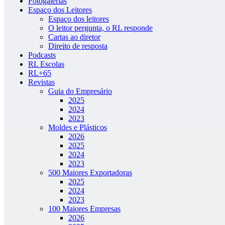
Fotogalerias
Espaço dos Leitores
Espaço dos leitores
O leitor pergunta, o RL responde
Cartas ao diretor
Direito de resposta
Podcasts
RL Escolas
RL+65
Revistas
Guia do Empresário
2025
2024
2023
Moldes e Plásticos
2026
2025
2024
2023
500 Maiores Exportadoras
2025
2024
2023
100 Maiores Empresas
2026