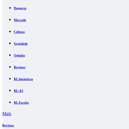
Desporto
Mercado
Cultura
Sociedade
Opinião
Revistas
RL Iniciativas
RL+65
RL Escolas
Mais
Revistas