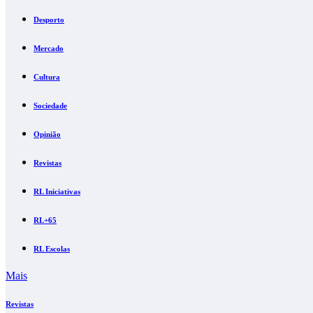
Desporto
Mercado
Cultura
Sociedade
Opinião
Revistas
RL Iniciativas
RL+65
RL Escolas
Mais
Revistas