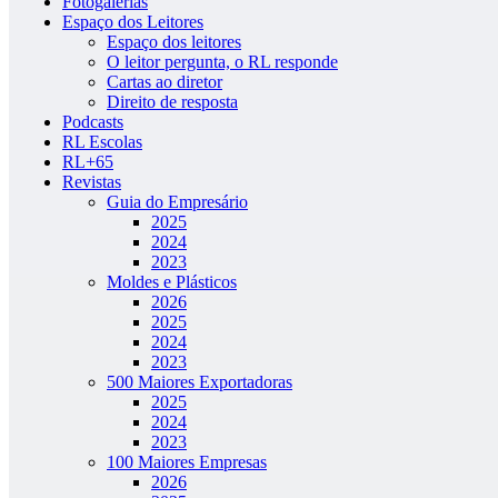
Fotogalerias
Espaço dos Leitores
Espaço dos leitores
O leitor pergunta, o RL responde
Cartas ao diretor
Direito de resposta
Podcasts
RL Escolas
RL+65
Revistas
Guia do Empresário
2025
2024
2023
Moldes e Plásticos
2026
2025
2024
2023
500 Maiores Exportadoras
2025
2024
2023
100 Maiores Empresas
2026