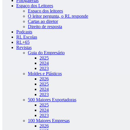
Fotogalerias
Espaço dos Leitores
Espaço dos leitores
O leitor pergunta, o RL responde
Cartas ao diretor
Direito de resposta
Podcasts
RL Escolas
RL+65
Revistas
Guia do Empresário
2025
2024
2023
Moldes e Plásticos
2026
2025
2024
2023
500 Maiores Exportadoras
2025
2024
2023
100 Maiores Empresas
2026