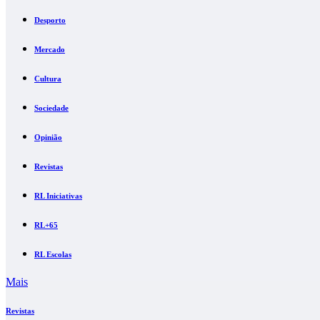
Desporto
Mercado
Cultura
Sociedade
Opinião
Revistas
RL Iniciativas
RL+65
RL Escolas
Mais
Revistas