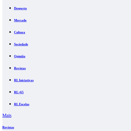
Desporto
Mercado
Cultura
Sociedade
Opinião
Revistas
RL Iniciativas
RL+65
RL Escolas
Mais
Revistas