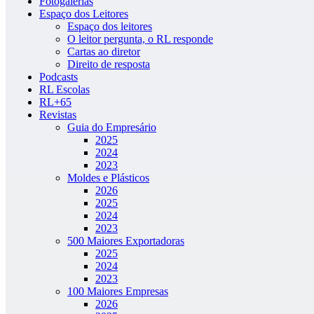
Fotogalerias
Espaço dos Leitores
Espaço dos leitores
O leitor pergunta, o RL responde
Cartas ao diretor
Direito de resposta
Podcasts
RL Escolas
RL+65
Revistas
Guia do Empresário
2025
2024
2023
Moldes e Plásticos
2026
2025
2024
2023
500 Maiores Exportadoras
2025
2024
2023
100 Maiores Empresas
2026