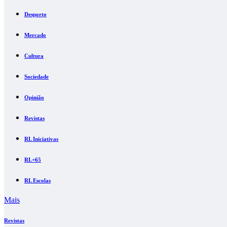
Desporto
Mercado
Cultura
Sociedade
Opinião
Revistas
RL Iniciativas
RL+65
RL Escolas
Mais
Revistas