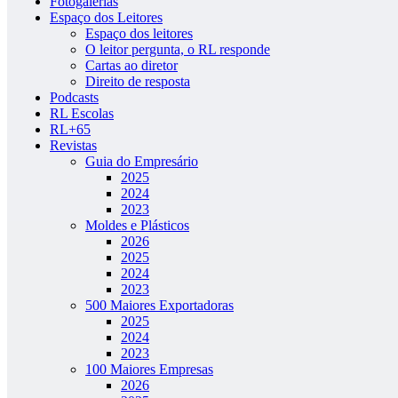
Fotogalerias
Espaço dos Leitores
Espaço dos leitores
O leitor pergunta, o RL responde
Cartas ao diretor
Direito de resposta
Podcasts
RL Escolas
RL+65
Revistas
Guia do Empresário
2025
2024
2023
Moldes e Plásticos
2026
2025
2024
2023
500 Maiores Exportadoras
2025
2024
2023
100 Maiores Empresas
2026