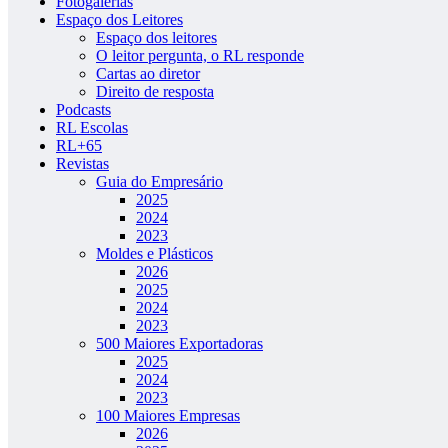
Fotogalerias
Espaço dos Leitores
Espaço dos leitores
O leitor pergunta, o RL responde
Cartas ao diretor
Direito de resposta
Podcasts
RL Escolas
RL+65
Revistas
Guia do Empresário
2025
2024
2023
Moldes e Plásticos
2026
2025
2024
2023
500 Maiores Exportadoras
2025
2024
2023
100 Maiores Empresas
2026