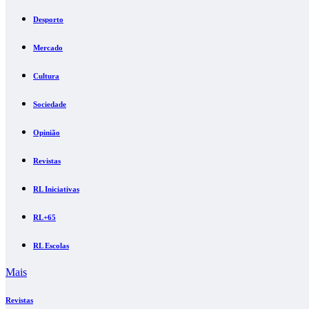
Desporto
Mercado
Cultura
Sociedade
Opinião
Revistas
RL Iniciativas
RL+65
RL Escolas
Mais
Revistas