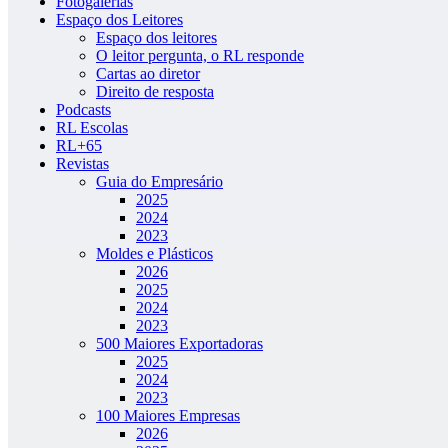
Fotogalerias
Espaço dos Leitores
Espaço dos leitores
O leitor pergunta, o RL responde
Cartas ao diretor
Direito de resposta
Podcasts
RL Escolas
RL+65
Revistas
Guia do Empresário
2025
2024
2023
Moldes e Plásticos
2026
2025
2024
2023
500 Maiores Exportadoras
2025
2024
2023
100 Maiores Empresas
2026