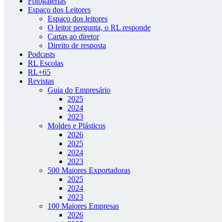
Fotogalerias
Espaço dos Leitores
Espaço dos leitores
O leitor pergunta, o RL responde
Cartas ao diretor
Direito de resposta
Podcasts
RL Escolas
RL+65
Revistas
Guia do Empresário
2025
2024
2023
Moldes e Plásticos
2026
2025
2024
2023
500 Maiores Exportadoras
2025
2024
2023
100 Maiores Empresas
2026