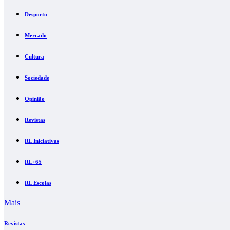
Desporto
Mercado
Cultura
Sociedade
Opinião
Revistas
RL Iniciativas
RL+65
RL Escolas
Mais
Revistas