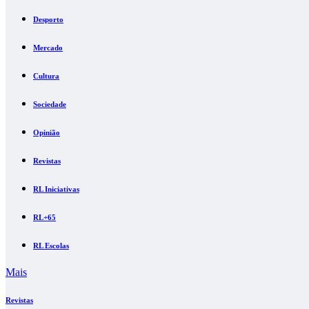
Desporto
Mercado
Cultura
Sociedade
Opinião
Revistas
RL Iniciativas
RL+65
RL Escolas
Mais
Revistas