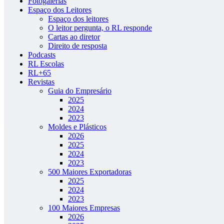
Fotogalerias
Espaço dos Leitores
Espaço dos leitores
O leitor pergunta, o RL responde
Cartas ao diretor
Direito de resposta
Podcasts
RL Escolas
RL+65
Revistas
Guia do Empresário
2025
2024
2023
Moldes e Plásticos
2026
2025
2024
2023
500 Maiores Exportadoras
2025
2024
2023
100 Maiores Empresas
2026