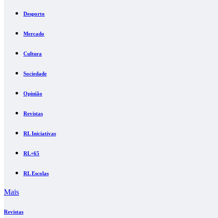
Desporto
Mercado
Cultura
Sociedade
Opinião
Revistas
RL Iniciativas
RL+65
RL Escolas
Mais
Revistas