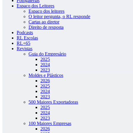
Fotogalerias
Espaço dos Leitores
Espaço dos leitores
O leitor pergunta, o RL responde
Cartas ao diretor
Direito de resposta
Podcasts
RL Escolas
RL+65
Revistas
Guia do Empresário
2025
2024
2023
Moldes e Plásticos
2026
2025
2024
2023
500 Maiores Exportadoras
2025
2024
2023
100 Maiores Empresas
2026