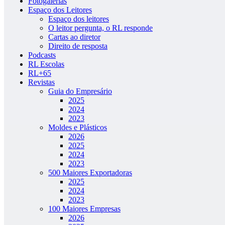
Fotogalerias
Espaço dos Leitores
Espaço dos leitores
O leitor pergunta, o RL responde
Cartas ao diretor
Direito de resposta
Podcasts
RL Escolas
RL+65
Revistas
Guia do Empresário
2025
2024
2023
Moldes e Plásticos
2026
2025
2024
2023
500 Maiores Exportadoras
2025
2024
2023
100 Maiores Empresas
2026