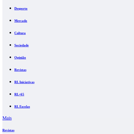
Desporto
Mercado
Cultura
Sociedade
Opinião
Revistas
RL Iniciativas
RL+65
RL Escolas
Mais
Revistas