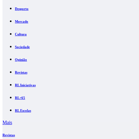
Desporto
Mercado
Cultura
Sociedade
Opinião
Revistas
RL Iniciativas
RL+65
RL Escolas
Mais
Revistas