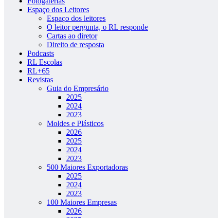
Fotogalerias
Espaço dos Leitores
Espaço dos leitores
O leitor pergunta, o RL responde
Cartas ao diretor
Direito de resposta
Podcasts
RL Escolas
RL+65
Revistas
Guia do Empresário
2025
2024
2023
Moldes e Plásticos
2026
2025
2024
2023
500 Maiores Exportadoras
2025
2024
2023
100 Maiores Empresas
2026