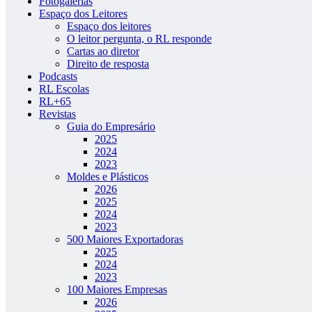
Fotogalerias
Espaço dos Leitores
Espaço dos leitores
O leitor pergunta, o RL responde
Cartas ao diretor
Direito de resposta
Podcasts
RL Escolas
RL+65
Revistas
Guia do Empresário
2025
2024
2023
Moldes e Plásticos
2026
2025
2024
2023
500 Maiores Exportadoras
2025
2024
2023
100 Maiores Empresas
2026