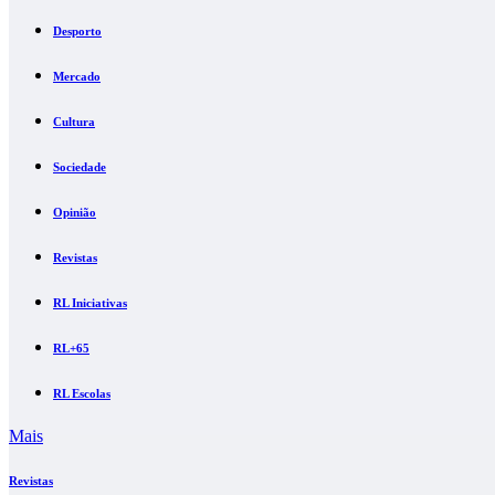
Desporto
Mercado
Cultura
Sociedade
Opinião
Revistas
RL Iniciativas
RL+65
RL Escolas
Mais
Revistas