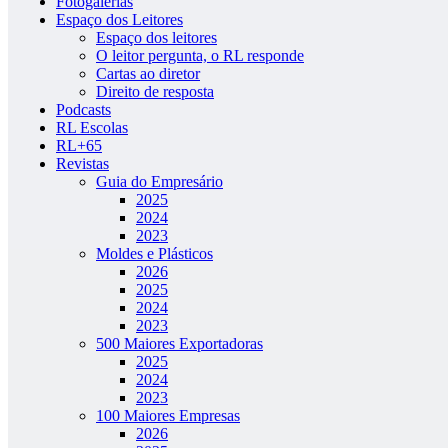
Fotogalerias
Espaço dos Leitores
Espaço dos leitores
O leitor pergunta, o RL responde
Cartas ao diretor
Direito de resposta
Podcasts
RL Escolas
RL+65
Revistas
Guia do Empresário
2025
2024
2023
Moldes e Plásticos
2026
2025
2024
2023
500 Maiores Exportadoras
2025
2024
2023
100 Maiores Empresas
2026