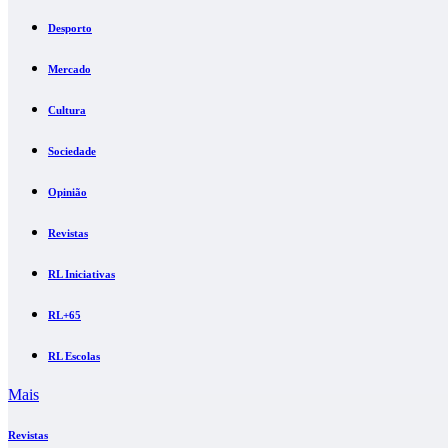
Desporto
Mercado
Cultura
Sociedade
Opinião
Revistas
RL Iniciativas
RL+65
RL Escolas
Mais
Revistas