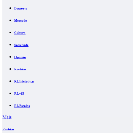
Desporto
Mercado
Cultura
Sociedade
Opinião
Revistas
RL Iniciativas
RL+65
RL Escolas
Mais
Revistas