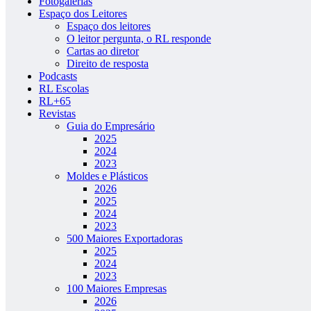
Fotogalerias
Espaço dos Leitores
Espaço dos leitores
O leitor pergunta, o RL responde
Cartas ao diretor
Direito de resposta
Podcasts
RL Escolas
RL+65
Revistas
Guia do Empresário
2025
2024
2023
Moldes e Plásticos
2026
2025
2024
2023
500 Maiores Exportadoras
2025
2024
2023
100 Maiores Empresas
2026