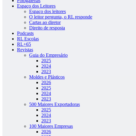
Fotogalerias
Espaço dos Leitores
Espaço dos leitores
O leitor pergunta, o RL responde
Cartas ao diretor
Direito de resposta
Podcasts
RL Escolas
RL+65
Revistas
Guia do Empresário
2025
2024
2023
Moldes e Plásticos
2026
2025
2024
2023
500 Maiores Exportadoras
2025
2024
2023
100 Maiores Empresas
2026