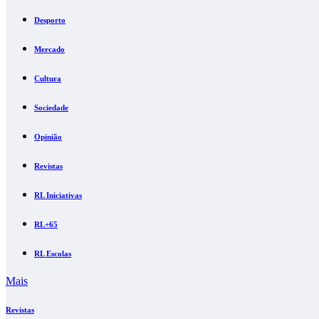
Desporto
Mercado
Cultura
Sociedade
Opinião
Revistas
RL Iniciativas
RL+65
RL Escolas
Mais
Revistas