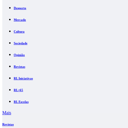
Desporto
Mercado
Cultura
Sociedade
Opinião
Revistas
RL Iniciativas
RL+65
RL Escolas
Mais
Revistas