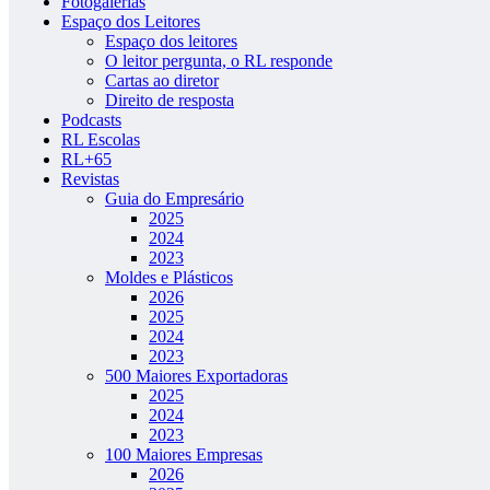
Fotogalerias
Espaço dos Leitores
Espaço dos leitores
O leitor pergunta, o RL responde
Cartas ao diretor
Direito de resposta
Podcasts
RL Escolas
RL+65
Revistas
Guia do Empresário
2025
2024
2023
Moldes e Plásticos
2026
2025
2024
2023
500 Maiores Exportadoras
2025
2024
2023
100 Maiores Empresas
2026