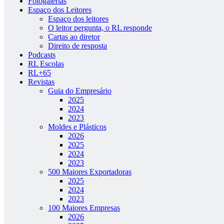
Fotogalerias
Espaço dos Leitores
Espaço dos leitores
O leitor pergunta, o RL responde
Cartas ao diretor
Direito de resposta
Podcasts
RL Escolas
RL+65
Revistas
Guia do Empresário
2025
2024
2023
Moldes e Plásticos
2026
2025
2024
2023
500 Maiores Exportadoras
2025
2024
2023
100 Maiores Empresas
2026