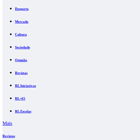
Desporto
Mercado
Cultura
Sociedade
Opinião
Revistas
RL Iniciativas
RL+65
RL Escolas
Mais
Revistas