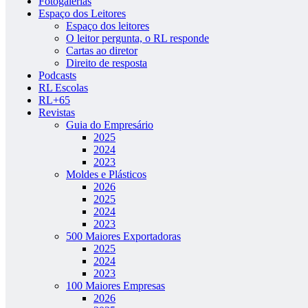
Fotogalerias
Espaço dos Leitores
Espaço dos leitores
O leitor pergunta, o RL responde
Cartas ao diretor
Direito de resposta
Podcasts
RL Escolas
RL+65
Revistas
Guia do Empresário
2025
2024
2023
Moldes e Plásticos
2026
2025
2024
2023
500 Maiores Exportadoras
2025
2024
2023
100 Maiores Empresas
2026