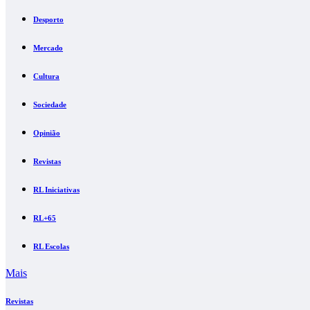
Desporto
Mercado
Cultura
Sociedade
Opinião
Revistas
RL Iniciativas
RL+65
RL Escolas
Mais
Revistas