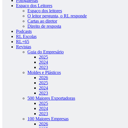
Fotogalerias
Espaço dos Leitores
Espaço dos leitores
O leitor pergunta, o RL responde
Cartas ao diretor
Direito de resposta
Podcasts
RL Escolas
RL+65
Revistas
Guia do Empresário
2025
2024
2023
Moldes e Plásticos
2026
2025
2024
2023
500 Maiores Exportadoras
2025
2024
2023
100 Maiores Empresas
2026