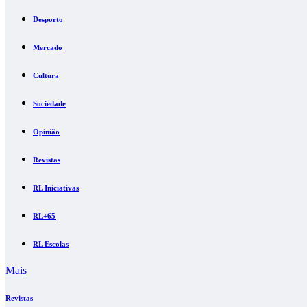
Desporto
Mercado
Cultura
Sociedade
Opinião
Revistas
RL Iniciativas
RL+65
RL Escolas
Mais
Revistas