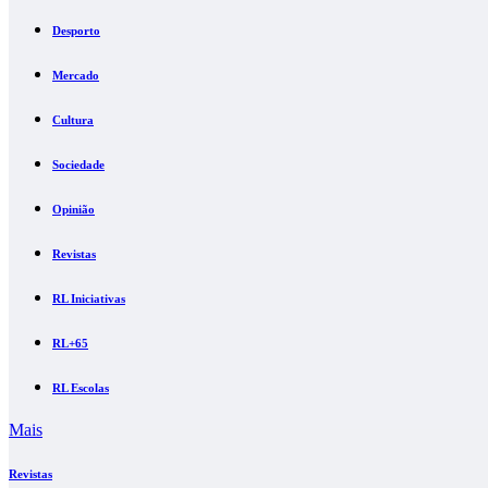
Desporto
Mercado
Cultura
Sociedade
Opinião
Revistas
RL Iniciativas
RL+65
RL Escolas
Mais
Revistas