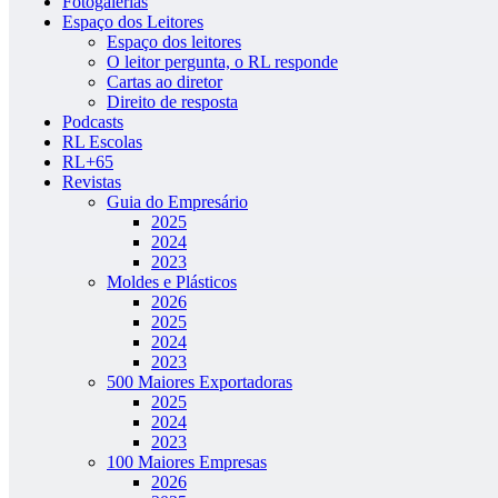
Fotogalerias
Espaço dos Leitores
Espaço dos leitores
O leitor pergunta, o RL responde
Cartas ao diretor
Direito de resposta
Podcasts
RL Escolas
RL+65
Revistas
Guia do Empresário
2025
2024
2023
Moldes e Plásticos
2026
2025
2024
2023
500 Maiores Exportadoras
2025
2024
2023
100 Maiores Empresas
2026