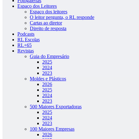
Fotogalerias
Espaço dos Leitores
Espaço dos leitores
O leitor pergunta, o RL responde
Cartas ao diretor
Direito de resposta
Podcasts
RL Escolas
RL+65
Revistas
Guia do Empresário
2025
2024
2023
Moldes e Plásticos
2026
2025
2024
2023
500 Maiores Exportadoras
2025
2024
2023
100 Maiores Empresas
2026