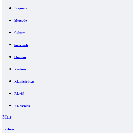
Desporto
Mercado
Cultura
Sociedade
Opinião
Revistas
RL Iniciativas
RL+65
RL Escolas
Mais
Revistas