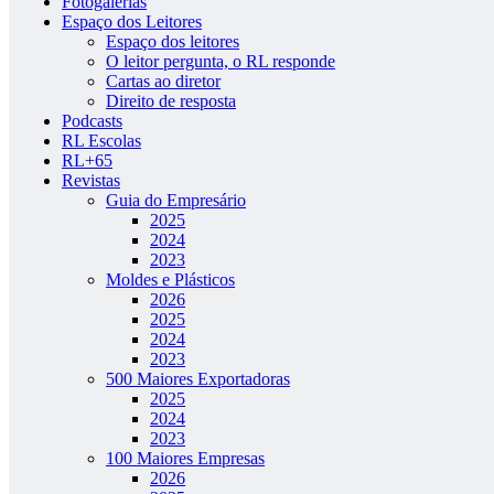
Fotogalerias
Espaço dos Leitores
Espaço dos leitores
O leitor pergunta, o RL responde
Cartas ao diretor
Direito de resposta
Podcasts
RL Escolas
RL+65
Revistas
Guia do Empresário
2025
2024
2023
Moldes e Plásticos
2026
2025
2024
2023
500 Maiores Exportadoras
2025
2024
2023
100 Maiores Empresas
2026