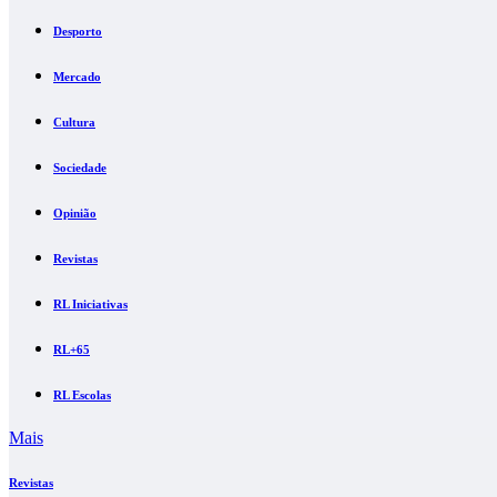
Desporto
Mercado
Cultura
Sociedade
Opinião
Revistas
RL Iniciativas
RL+65
RL Escolas
Mais
Revistas