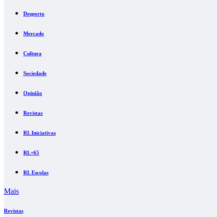
Desporto
Mercado
Cultura
Sociedade
Opinião
Revistas
RL Iniciativas
RL+65
RL Escolas
Mais
Revistas