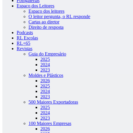
Fotogalerias
Espaço dos Leitores
Espaço dos leitores
O leitor pergunta, o RL responde
Cartas ao diretor
Direito de resposta
Podcasts
RL Escolas
RL+65
Revistas
Guia do Empresário
2025
2024
2023
Moldes e Plásticos
2026
2025
2024
2023
500 Maiores Exportadoras
2025
2024
2023
100 Maiores Empresas
2026