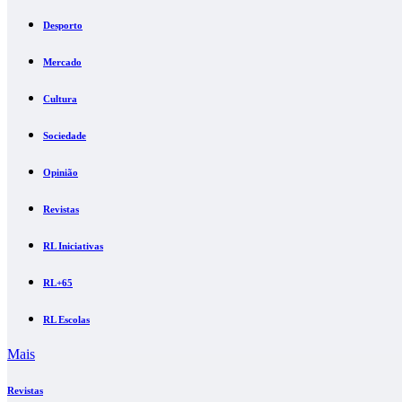
Desporto
Mercado
Cultura
Sociedade
Opinião
Revistas
RL Iniciativas
RL+65
RL Escolas
Mais
Revistas