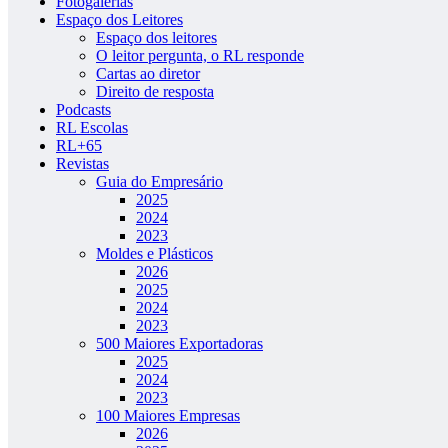
Fotogalerias
Espaço dos Leitores
Espaço dos leitores
O leitor pergunta, o RL responde
Cartas ao diretor
Direito de resposta
Podcasts
RL Escolas
RL+65
Revistas
Guia do Empresário
2025
2024
2023
Moldes e Plásticos
2026
2025
2024
2023
500 Maiores Exportadoras
2025
2024
2023
100 Maiores Empresas
2026