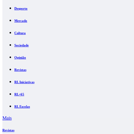
Desporto
Mercado
Cultura
Sociedade
Opinião
Revistas
RL Iniciativas
RL+65
RL Escolas
Mais
Revistas