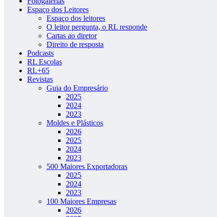
Fotogalerias
Espaço dos Leitores
Espaço dos leitores
O leitor pergunta, o RL responde
Cartas ao diretor
Direito de resposta
Podcasts
RL Escolas
RL+65
Revistas
Guia do Empresário
2025
2024
2023
Moldes e Plásticos
2026
2025
2024
2023
500 Maiores Exportadoras
2025
2024
2023
100 Maiores Empresas
2026