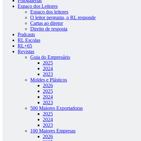
Fotogalerias
Espaço dos Leitores
Espaço dos leitores
O leitor pergunta, o RL responde
Cartas ao diretor
Direito de resposta
Podcasts
RL Escolas
RL+65
Revistas
Guia do Empresário
2025
2024
2023
Moldes e Plásticos
2026
2025
2024
2023
500 Maiores Exportadoras
2025
2024
2023
100 Maiores Empresas
2026