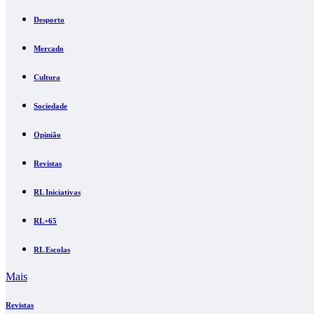
Desporto
Mercado
Cultura
Sociedade
Opinião
Revistas
RL Iniciativas
RL+65
RL Escolas
Mais
Revistas