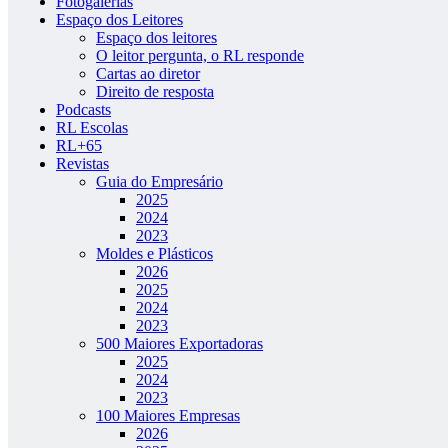
Fotogalerias
Espaço dos Leitores
Espaço dos leitores
O leitor pergunta, o RL responde
Cartas ao diretor
Direito de resposta
Podcasts
RL Escolas
RL+65
Revistas
Guia do Empresário
2025
2024
2023
Moldes e Plásticos
2026
2025
2024
2023
500 Maiores Exportadoras
2025
2024
2023
100 Maiores Empresas
2026