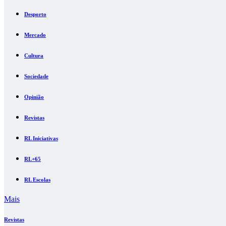
Desporto
Mercado
Cultura
Sociedade
Opinião
Revistas
RL Iniciativas
RL+65
RL Escolas
Mais
Revistas