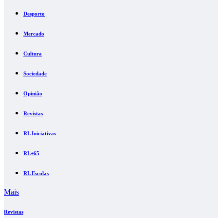
Desporto
Mercado
Cultura
Sociedade
Opinião
Revistas
RL Iniciativas
RL+65
RL Escolas
Mais
Revistas