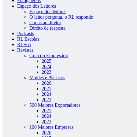
Fotogalerias
Espaço dos Leitores
Espaço dos leitores
O leitor pergunta, o RL responde
Cartas ao diretor
Direito de resposta
Podcasts
RL Escolas
RL+65
Revistas
Guia do Empresário
2025
2024
2023
Moldes e Plásticos
2026
2025
2024
2023
500 Maiores Exportadoras
2025
2024
2023
100 Maiores Empresas
2026