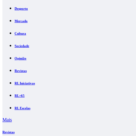
Desporto
Mercado
Cultura
Sociedade
Opinião
Revistas
RL Iniciativas
RL+65
RL Escolas
Mais
Revistas