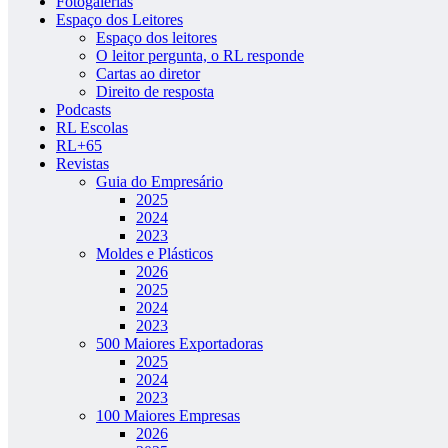
Fotogalerias
Espaço dos Leitores
Espaço dos leitores
O leitor pergunta, o RL responde
Cartas ao diretor
Direito de resposta
Podcasts
RL Escolas
RL+65
Revistas
Guia do Empresário
2025
2024
2023
Moldes e Plásticos
2026
2025
2024
2023
500 Maiores Exportadoras
2025
2024
2023
100 Maiores Empresas
2026