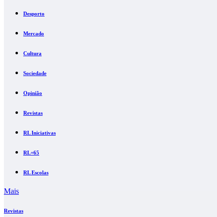
Desporto
Mercado
Cultura
Sociedade
Opinião
Revistas
RL Iniciativas
RL+65
RL Escolas
Mais
Revistas