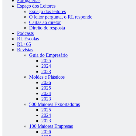
Fotogalerias
Espaço dos Leitores
Espaço dos leitores
O leitor pergunta, o RL responde
Cartas ao diretor
Direito de resposta
Podcasts
RL Escolas
RL+65
Revistas
Guia do Empresário
2025
2024
2023
Moldes e Plásticos
2026
2025
2024
2023
500 Maiores Exportadoras
2025
2024
2023
100 Maiores Empresas
2026