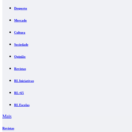
Desporto
Mercado
Cultura
Sociedade
Opinião
Revistas
RL Iniciativas
RL+65
RL Escolas
Mais
Revistas