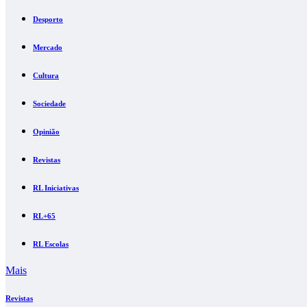
Desporto
Mercado
Cultura
Sociedade
Opinião
Revistas
RL Iniciativas
RL+65
RL Escolas
Mais
Revistas