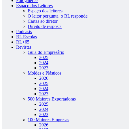
Fotogalerias
Espaço dos Leitores
Espaço dos leitores
O leitor pergunta, o RL responde
Cartas ao diretor
Direito de resposta
Podcasts
RL Escolas
RL+65
Revistas
Guia do Empresário
2025
2024
2023
Moldes e Plásticos
2026
2025
2024
2023
500 Maiores Exportadoras
2025
2024
2023
100 Maiores Empresas
2026