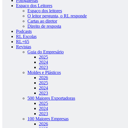
Fotogalerias
Espaço dos Leitores
Espaço dos leitores
O leitor pergunta, o RL responde
Cartas ao diretor
Direito de resposta
Podcasts
RL Escolas
RL+65
Revistas
Guia do Empresário
2025
2024
2023
Moldes e Plásticos
2026
2025
2024
2023
500 Maiores Exportadoras
2025
2024
2023
100 Maiores Empresas
2026