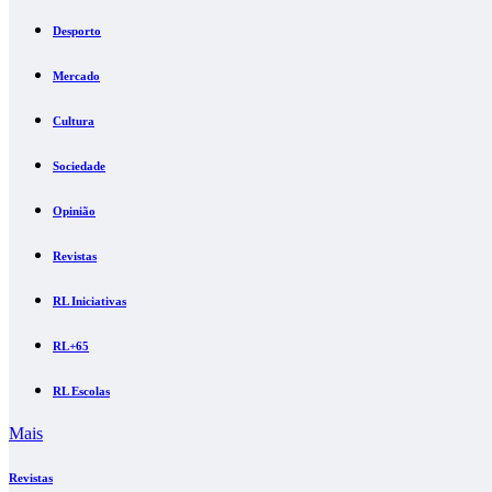
Desporto
Mercado
Cultura
Sociedade
Opinião
Revistas
RL Iniciativas
RL+65
RL Escolas
Mais
Revistas